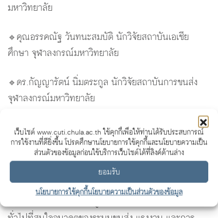
มหาวิทยาลัย
🔹คุณอรรคณัฐ วันทนะสมบัติ นักวิจัยสถาบันเอเชีย
ศึกษา จุฬาลงกรณ์มหาวิทยาลัย
🔹ดร.กัญญารัตน์ นิ่มตระกูล นักวิจัยสถาบันการขนส่ง
จุฬาลงกรณ์มหาวิทยาลัย
👨‍🏫 ดำเนินรายการโดย ดร. ภาธินันท์ ไทยทัตกุล นัก
เว็บไซต์ www.cuti.chula.ac.th ใช้คุกกี้เพื่อให้ท่านได้รับประสบการณ์
วิจัยชำนาญการ สถาบันการขนส่ง
การใช้งานที่ดียิ่งขึ้น โปรดศึกษานโยบายการใช้คุกกี้และนโยบายความเป็น
ส่วนตัวของข้อมูลก่อนใช้บริการเว็บไซต์ได้ที่ลิงค์ด้านล่าง
📌
ผู้ไม่ควรพลาดงานนี้:
ยอมรับ
นโยบายการใช้คุกกี้
นโยบายความเป็นส่วนตัวของข้อมูล
🔹นักวิชาการ นักศึกษา ผู้กำหนดนโยบาย และประชาชน
ทั่วไปที่สนใจอนาคตของระบบขนส่ง แรงงาน และการ